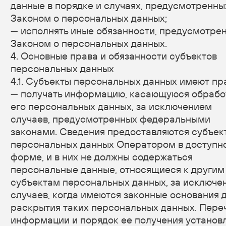
обеспечивается точность персональных данных,
их достаточность, а в необходимых случаях
и актуальность по отношению к целям обработки
персональных данных. Оператор принимает
необходимые меры и/или обеспечивает
их принятие по удалению или уточнению неполных
или неточных данных.
5.7. Хранение персональных данных
осуществляется в форме, позволяющей
определить субъекта персональных данных,
не дольше, чем этого требуют цели обработки
персональных данных, если срок хранения
персональных данных не установлен
федеральным законом, договором, стороной
которого, выгодоприобретателем или
поручителем по которому является субъект
персональных данных. Обрабатываемые
персональные данные уничтожаются либо
обезличиваются по достижении целей обработки
или в случае утраты необходимости в достижении
этих целей, если иное не предусмотрено
федеральным законом.
6. Цели обработки персональных данных
Цель обработки
информирование Пользователя посредством