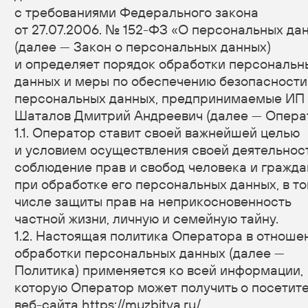
1.1. Оператор ставит своей важнейшей целью
и условием осуществления своей деятельности
соблюдение прав и свобод человека и гражданина
при обработке его персональных данных, в том
числе защиты прав на неприкосновенность
частной жизни, личную и семейную тайну.
1.2. Настоящая политика Оператора в отношении
обработки персональных данных (далее —
Политика) применяется ко всей информации,
которую Оператор может получить о посетителях
веб-сайта https://muzbitva.ru/.
2. Основные понятия, используемые в Политике
2.1. Автоматизированная обработка персональных
данных — обработка персональных данных
с помощью средств вычислительной техники.
2.2. Блокирование персональных данных —
временное прекращение обработки
персональных данных (за исключением случаев,
если обработка необходима для уточнения
персональных данных).
2.3. Веб-сайт — совокупность графических
и информационных материалов, а также программ
для ЭВМ и баз данных, обеспечивающих
их доступность в сети интернет по сетевому
адресу https://muzbitva.ru/.