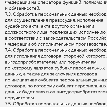
предоставление, доступ), обезличивание,
блокирование, удаление и уничтожение
персональных данных.
9.2. Оператор осуществляет автоматизированную
обработку персональных данных с получением и/
или передачей полученной информации
по информационно-телекоммуникационным сетям
или без таковой.
10. Трансграничная передача персональных
данных
10.1. Оператор до начала осуществления
деятельности по трансграничной передаче
персональных данных обязан уведомить
уполномоченный орган по защите прав субъектов
персональных данных о своем намерении
осуществлять трансграничную передачу
персональных данных (такое уведомление
направляется отдельно от уведомления
о намерении осуществлять обработку
персональных данных).
10.2. Оператор до подачи вышеуказанного
уведомления, обязан получить от органов власти
иностранного государства, иностранных
физических лиц, иностранных юридических лиц,
которым планируется трансграничная передача