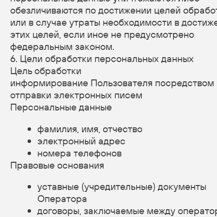
данных».
8.5. Вся информация, которая собирается
сторонними сервисами, в том числе платежными
системами, средствами связи и другими
поставщиками услуг, хранится и обрабатывается
указанными лицами (Операторами)
в соответствии с их Пользовательским
соглашением и Политикой конфиденциальности.
Субъект персональных данных и/
или с указанными документами. Оператор
не несет ответственность за действия третьих лиц,
в том числе указанных в настоящем пункте
поставщиков услуг.
8.6. Установленные субъектом персональных
данных запреты на передачу (кроме
предоставления доступа), а также на обработку
или условия обработки (кроме получения доступа)
персональных данных, разрешенных для
распространения, не действуют в случаях
обработки персональных данных
в государственных, общественных и иных
публичных интересах, определенных
законодательством РФ.
8.7. Оператор при обработке персональных
данных обеспечивает конфиденциальность