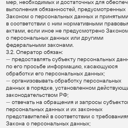
являются неполными, устаревшими, неточными,
незаконно полученными или не являются
необходимыми для заявленной цели обработки,
а также принимать предусмотренные законом
меры по защите своих прав;
— выдвигать условие предварительного согласия
при обработке персональных данных в целях
продвижения на рынке товаров, работ и услуг;
— на отзыв согласия на обработку персональных
данных, а также, на направление требования
о прекращении обработки персональных данных;
— обжаловать в уполномоченный орган по защите
прав субъектов персональных данных или
в судебном порядке неправомерные действия или
бездействие Оператора при обработке его
персональных данных;
— на осуществление иных прав, предусмотренных
законодательством РФ.
4.2. Субъекты персональных данных обязаны:
— предоставлять Оператору достоверные данные
о себе;
— сообщать Оператору об уточнении (обновлении,
изменении) своих персональных данных.
4.3. Лица, передавшие Оператору недостоверные
сведения о себе, либо сведения о другом субъекте