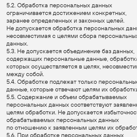
субъекта персональных данных.
7.6. Осуществляется обработка персональных
данных, доступ неограниченного круга лиц
к которым предоставлен субъектом персональных
данных либо по его просьбе (далее —
общедоступные персональные данные).
7.7. Осуществляется обработка персональных
данных, подлежащих опубликованию или
обязательному раскрытию в соответствии
с федеральным законом.
8. Порядок сбора, хранения, передачи и других
видов обработки персональных данных
Безопасность персональных данных, которые
обрабатываются Оператором, обеспечивается
путем реализации правовых, организационных
и технических мер, необходимых для выполнения
в полном объеме требований действующего
законодательства в области защиты
персональных данных.
8.1. Оператор обеспечивает сохранность
персональных данных и принимает все возможные
меры, исключающие доступ к персональным
данным неуполномоченных лиц.
8.2. Персональные данные Пользователя никогда,
ни при каких условиях не будут переданы третьим