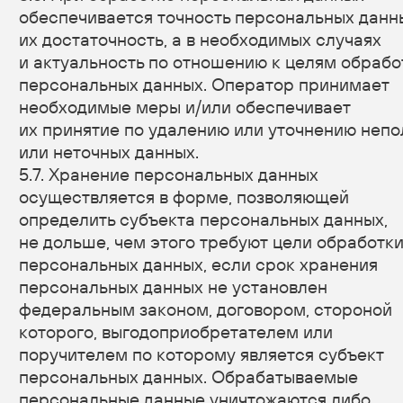
лицам, за исключением случаев, связанных
с исполнением действующего законодательства
либо в случае, если субъектом персональных
данных дано согласие Оператору на передачу
данных третьему лицу для исполнения
обязательств по гражданско-правовому договору.
8.3. В случае выявления неточностей
в персональных данных, Пользователь может
актуализировать их самостоятельно, путем
направления Оператору уведомление на адрес
электронной почты
Оператора privacy@thismywebsite.com с пометкой
«Актуализация персональных данных».
8.4. Срок обработки персональных данных
определяется достижением целей, для которых
были собраны персональные данные, если иной
срок не предусмотрен договором или
действующим законодательством.
Пользователь может в любой момент отозвать
свое согласие на обработку персональных
данных, направив Оператору уведомление
посредством электронной почты на электронный
адрес
Оператора privacy@thismywebsite.com с пометкой
«Отзыв согласия на обработку персональных