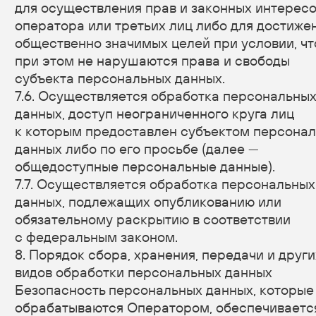
персональных данных, соответствующие сведения.
11. Конфиденциальность персональных данных
Оператор и иные лица, получившие доступ
к персональным данным, обязаны не раскрывать
третьим лицам и не распространять
персональные данные без согласия субъекта
персональных данных, если иное
не предусмотрено федеральным законом.
12. Заключительные положения
12.1. Пользователь может получить любые
разъяснения по интересующим вопросам,
касающимся обработки его персональных данных,
обратившись к Оператору с помощью
электронной почты privacy@thismywebsite.com.
12.2. В данном документе будут отражены любые
изменения политики обработки персональных
данных Оператором. Политика действует
бессрочно до замены ее новой версией.
12.3. Актуальная версия Политики в свободном
доступе расположена в сети Интернет
по адресу https://muzbitva.ru/policy.