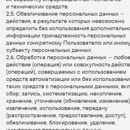
с другими лицами организующие и/
или осуществляющие обработку персональных
данных, а также определяющие цели обработки
персональных данных, состав персональных
данных, подлежащих обработке, действия
(операции), совершаемые с персональными
данными.
2.8. Персональные данные — любая информация,
относящаяся прямо или косвенно
к определенному или определяемому
Пользователю веб-сайта https://muzbitva.ru/.
2.9. Персональные данные, разрешенные
субъектом персональных данных для
распространения, — персональные данные, доступ
неограниченного круга лиц к которым
предоставлен субъектом персональных данных
путем дачи согласия на обработку персональных
данных, разрешенных субъектом персональных
данных для распространения в порядке,
предусмотренном Законом о персональных
данных (далее — персональные данные,
разрешенные для распространения).
2.10. Пользователь — любой посетитель веб-
сайта https://muzbitva.ru/.
2.11. Предоставление персональных данных —