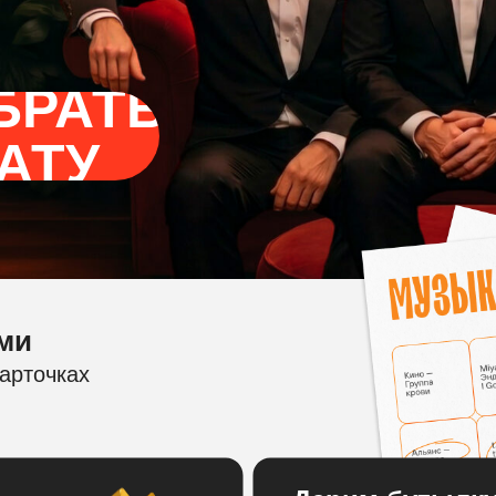
БРАТЬ
АТУ
ми
арточках