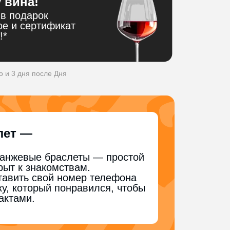
 вина!
в подарок
ое и сертификат
!*
о и 3 дня после Дня
лет —
ранжевые браслеты — простой
крыт к знакомствам.
тавить свой номер телефона
ку, который понравился, чтобы
актами.