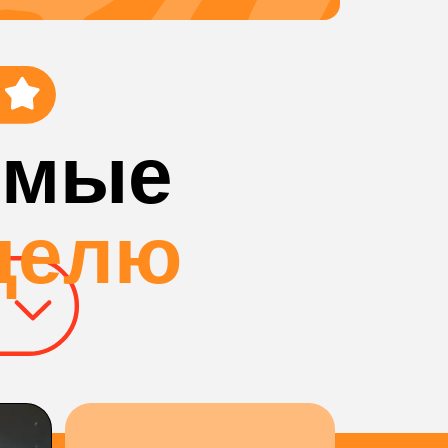
имые
делю