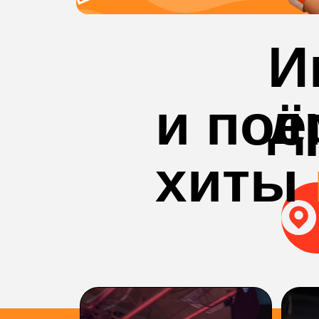
И
д
и по
хиты