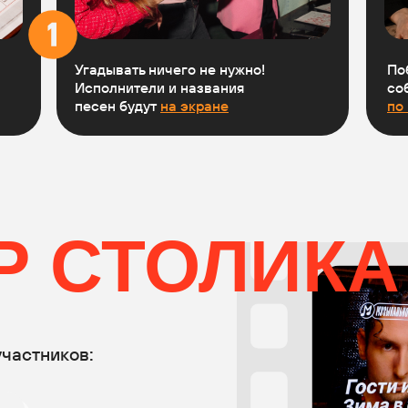
Угадывать ничего не нужно!
По
Исполнители и названия
со
песен будут
на экране
по
 СТОЛИКА
участников: