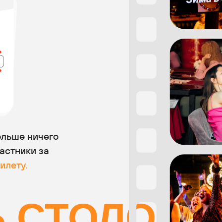
льше ничего
частники за
илету.
 СТОЛОВ