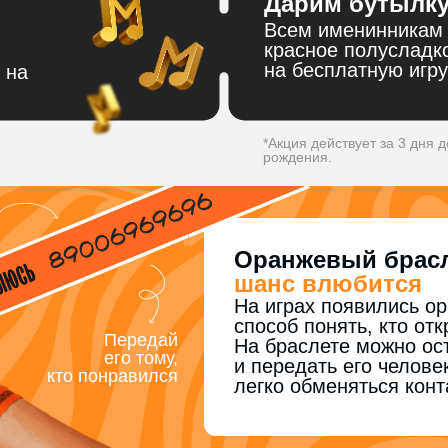
Дарим бутылку
Всем именинникам 
красное полусладк
на бесплатную игру
 на
*Акция действует за 3 дня д
рождения.
Оранжевый брас
шанс влюбится
На играх появились о
способ понять, кто от
Передай
На браслете можно ос
его тому,
и передать его челове
кто понравился
легко обменяться конт