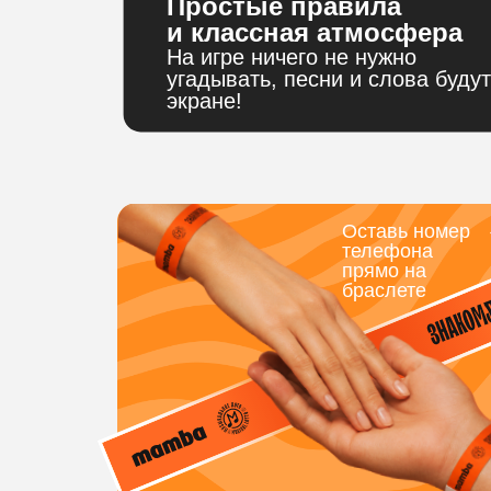
Простые правила
и классная атмосфера
На игре ничего не нужно
угадывать, песни и слова будут
экране!
Оставь номер
телефона
прямо на
браслете