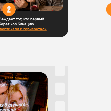
беждает тот, кто первый
берет комбинацию
 вертикали и горизонтали