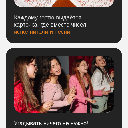
участники за столом проходят
по одному
билету.
БРОНЬ СТОЛОВ
На наши игры действует бронь столов
по 100% предоплате.
Оплатить можно
по ссылке ниже
,
выбрав нужный город и игровой день.
ВАЖНО
Обращаем внимание, что цена указана
сразу за весь стол. Цена фиксирована
и не меняется при уменьшении
количества участников за ним.
Бронь не возвращается в день игры,
но деньги можно сохранить и перенести