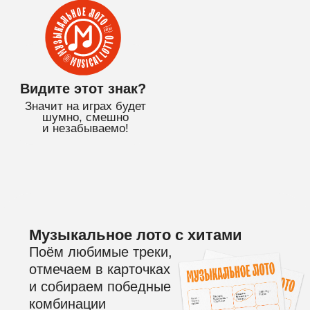
и незабываемо!
Музыкальное лото с хитами
Поём любимые треки,
отмечаем в карточках
и собираем победные
комбинации
Простые правила
и классная атмосфера
На игре ничего не нужно
угадывать, песни и слова
будут на экране!
Дарим бутылку вина!
Всем именинникам в подарок
красное полусладкое
и сертификат на бесплатную
игру!*