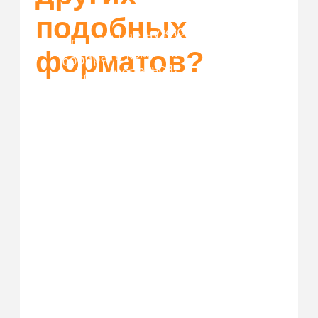
Купить билет
Организовать корпоратив
Франшиза
Правила возврата
ЗАП
рещенка
ИП Шаталов Дмитрий Андреевич
ОГРН: 322861700029539
ИНН: 711404699134
* Facebook/Instagram — проект
Meta Platforms Inc.,
деятельность которой в России
запрещена
Политика конфиденциальности
© 2025. Все права защищены