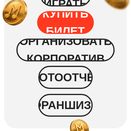
Угадывать ничего не нужно!
Исполнители и названия песен
будут
на экране
Побеждает тот, кто первый