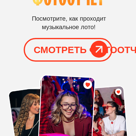
ОТ 1
1-3
ЧАСА
РАУНДА
КЛАССИЧЕСКОЕ
«МУЗЫКАЛЬНОЕ ЛОТО
(ВЕДУЩИЙ + ПРОГРАММА + РЕКВ
ОРГАНИЗАЦИЯ
На площадке присутствует
организатор, соответственно,
вам не нужно беспокоится о
том, что пойдет что-то не так
РЕКВИЗИТ
Мы заранее подготавливаем все
необходимое для выезда к вам
на мероприятие