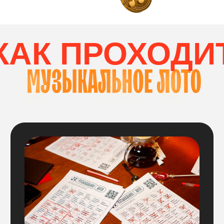
соберет комбинацию
по вертикали и горизонтали
ВЫБОР СТОЛИК
Вам нужно выбрать столик
на необходимое количество участников:
Цена указана за весь стол,
больше
ничего доплачивать не нужно, все