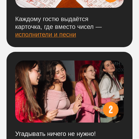
участники за столом проходят
по одному
билету.
БРОНЬ СТОЛОВ
На наши игры действует бронь столов
по 100% предоплате.
Оплатить можно
по ссылке ниже
,
выбрав нужный город и игровой день.
ВАЖНО
Обращаем внимание, что цена указана
сразу за весь стол. Цена фиксирована
и не меняется при уменьшении
количества участников за ним.
Бронь не возвращается в день игры,
но деньги можно сохранить и перенести