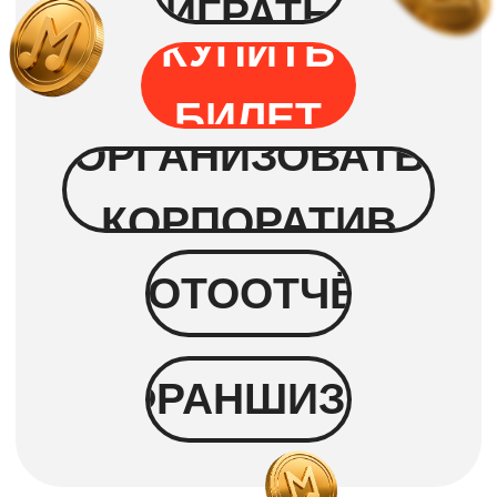
Угадывать ничего не нужно!
Исполнители и названия песен
будут
на экране
Побеждает тот, кто первый