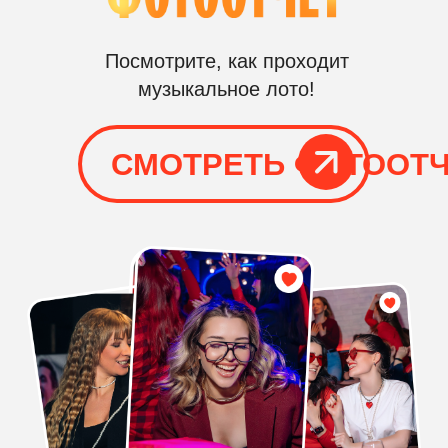
ОТ 1
1-3
ЧАСА
РАУНДА
КЛАССИЧЕСКОЕ
«МУЗЫКАЛЬНОЕ ЛОТО
(ВЕДУЩИЙ + ПРОГРАММА + РЕКВ
ОРГАНИЗАЦИЯ
На площадке присутствует
организатор, соответственно,
вам не нужно беспокоится о
том, что пойдет что-то не так
РЕКВИЗИТ
Мы заранее подготавливаем все
необходимое для выезда к вам
на мероприятие