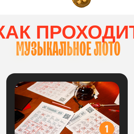
соберет комбинацию
по вертикали и горизонтали
ВЫБОР СТОЛИК
Вам нужно выбрать столик
на необходимое количество участников:
Цена указана за весь стол,
больше
ничего доплачивать не нужно, все