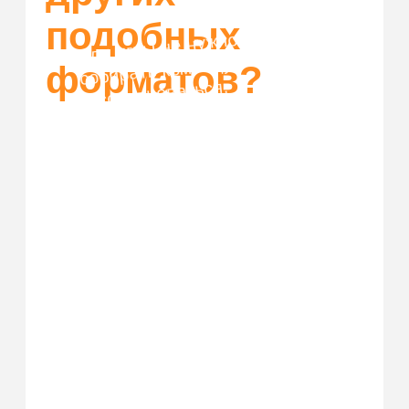
Купить билет
Организовать корпоратив
Франшиза
Правила возврата
ЗАП
рещенка
ИП Шаталов Дмитрий Андреевич
ОГРН: 322861700029539
ИНН: 711404699134
* Facebook/Instagram — проект
Meta Platforms Inc.,
деятельность которой в России
запрещена
Политика конфиденциальности
© 2026. Все права защищены