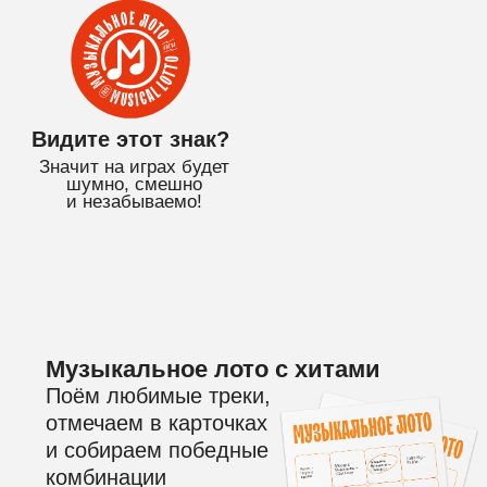
и незабываемо!
Музыкальное лото с хитами
Поём любимые треки,
отмечаем в карточках
и собираем победные
комбинации
Простые правила
и классная атмосфера
На игре ничего не нужно
угадывать, песни и слова
будут на экране!
Дарим бутылку вина!
Всем именинникам в подарок
красное полусладкое
и сертификат на бесплатную
игру!*