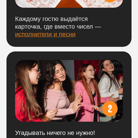
участники за столом проходят
по одному
билету.
БРОНЬ СТОЛОВ
На наши игры действует бронь столов
по 100% предоплате.
Оплатить можно
по ссылке ниже
,
выбрав нужный город и игровой день.
ВАЖНО
Обращаем внимание, что цена указана
сразу за весь стол. Цена фиксирована
и не меняется при уменьшении
количества участников за ним.
Бронь не возвращается в день игры,
но деньги можно сохранить и перенести