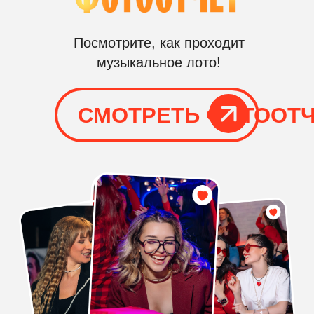
ОТ 1
1-3
ЧАСА
РАУНДА
КЛАССИЧЕСКОЕ
«МУЗЫКАЛЬНОЕ ЛОТО
(ВЕДУЩИЙ + ПРОГРАММА + РЕКВ
ОРГАНИЗАЦИЯ
На площадке присутствует
организатор, соответственно,
вам не нужно беспокоится о
том, что пойдет что-то не так
РЕКВИЗИТ
Мы заранее подготавливаем все
необходимое для выезда к вам
на мероприятие