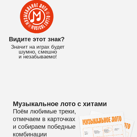
и незабываемо!
Музыкальное лото с хитами
Поём любимые треки,
отмечаем в карточках
и собираем победные
комбинации
Простые правила
и классная атмосфера
На игре ничего не нужно
угадывать, песни и слова
будут на экране!
Дарим бутылку вина!
Всем именинникам в подарок
красное полусладкое
и сертификат на бесплатную
игру!*