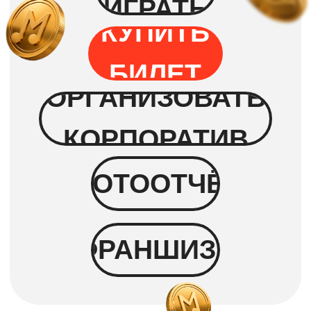
Угадывать ничего не нужно!
Исполнители и названия песен
будут
на экране
Побеждает тот, кто первый