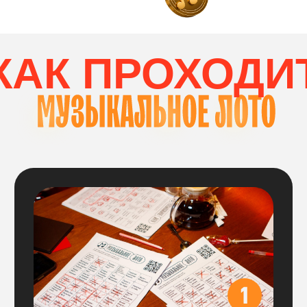
соберет комбинацию
по вертикали и горизонтали
ВЫБОР СТОЛИК
Вам нужно выбрать столик
на необходимое количество участников:
Цена указана за весь стол,
больше
ничего доплачивать не нужно, все