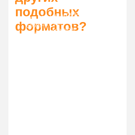
Купить билет
Организовать корпоратив
Франшиза
Правила возврата
ЗАП
рещенка
ИП Шаталов Дмитрий Андреевич
ОГРН: 322861700029539
ИНН: 711404699134
* Facebook/Instagram — проект
Meta Platforms Inc.,
деятельность которой в России
запрещена
Политика конфиденциальности
© 2026. Все права защищены