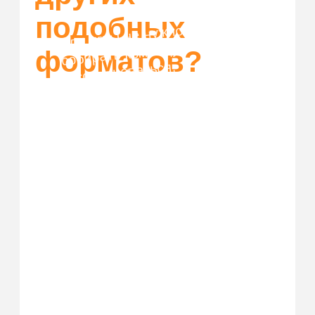
Купить билет
Организовать корпоратив
Франшиза
Правила возврата
ЗАП
рещенка
ИП Шаталов Дмитрий Андреевич
ОГРН: 322861700029539
ИНН: 711404699134
* Facebook/Instagram — проект
Meta Platforms Inc.,
деятельность которой в России
запрещена
Политика конфиденциальности
© 2025. Все права защищены