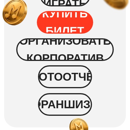
Угадывать ничего не нужно!
Исполнители и названия песен
будут
на экране
Побеждает тот, кто первый