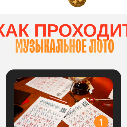
соберет комбинацию
по вертикали и горизонтали
ВЫБОР СТОЛИК
Вам нужно выбрать столик
на необходимое количество участников:
Цена указана за весь стол,
больше
ничего доплачивать не нужно, все