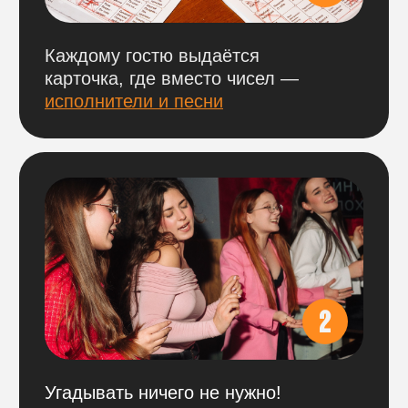
участники за столом проходят
по одному
билету.
БРОНЬ СТОЛОВ
На наши игры действует бронь столов
по 100% предоплате.
Оплатить можно
по ссылке ниже
,
выбрав нужный город и игровой день.
ВАЖНО
Обращаем внимание, что цена указана
сразу за весь стол. Цена фиксирована
и не меняется при уменьшении
количества участников за ним.
Бронь не возвращается в день игры,
но деньги можно сохранить и перенести