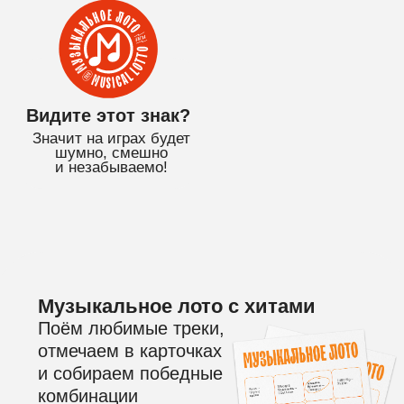
и незабываемо!
Музыкальное лото с хитами
Поём любимые треки,
отмечаем в карточках
и собираем победные
комбинации
Простые правила
и классная атмосфера
На игре ничего не нужно
угадывать, песни и слова
будут на экране!
Дарим бутылку вина!
Всем именинникам в подарок
красное полусладкое
и сертификат на бесплатную
игру!*