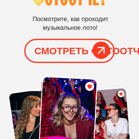
ОТ 1
1-3
ЧАСА
РАУНДА
КЛАССИЧЕСКОЕ
«МУЗЫКАЛЬНОЕ ЛОТО
(ВЕДУЩИЙ + ПРОГРАММА + РЕКВ
ОРГАНИЗАЦИЯ
На площадке присутствует
организатор, соответственно,
вам не нужно беспокоится о
том, что пойдет что-то не так
РЕКВИЗИТ
Мы заранее подготавливаем все
необходимое для выезда к вам
на мероприятие