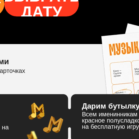
ДАТУ
ми
арточках
Дарим бутылку
Всем именинникам 
красное полусладк
на бесплатную игру
 на