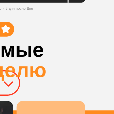
о и 3 дня после Дня
имые
делю