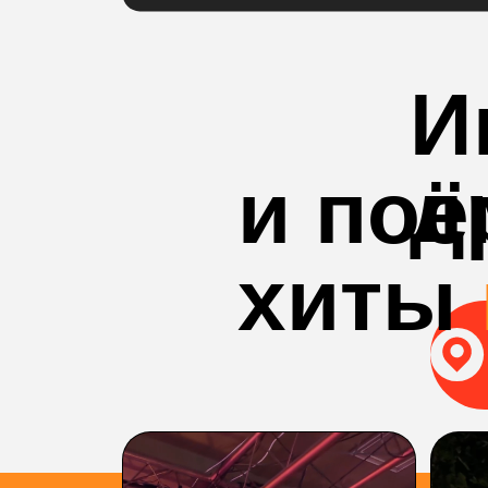
И
д
и по
хиты