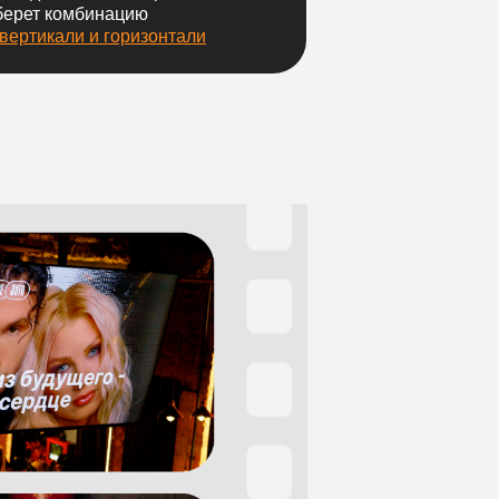
берет комбинацию
 вертикали и горизонтали