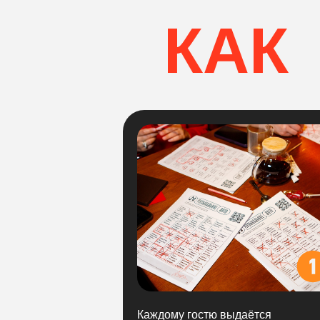
КАК
ПРО
Каждому гостю выдаётся