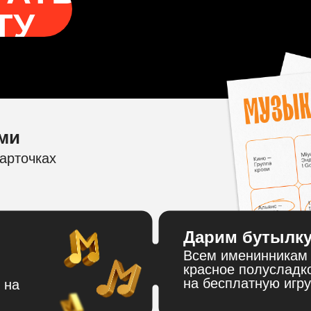
ТУ
ми
арточках
Дарим бутылку
Всем именинникам 
красное полусладк
на бесплатную игру
 на