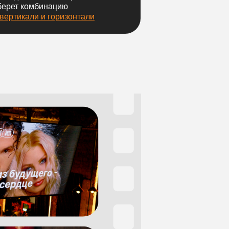
берет комбинацию
 вертикали и горизонтали