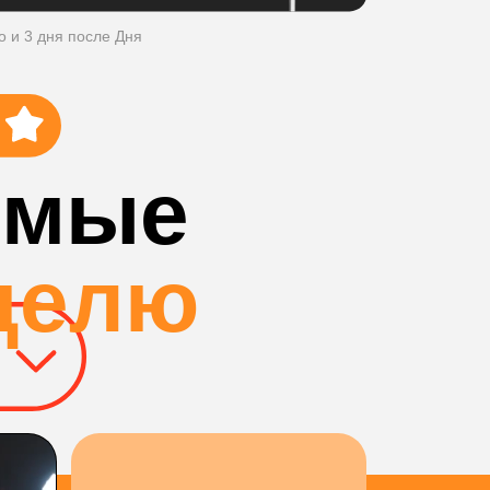
о и 3 дня после Дня
имые
делю