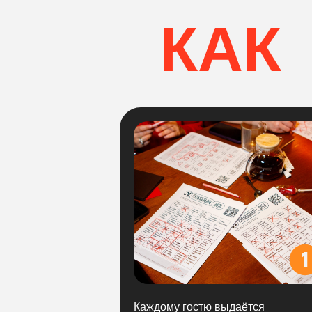
КАК
ПРО
Каждому гостю выдаётся