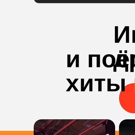
И
д
и по
хиты