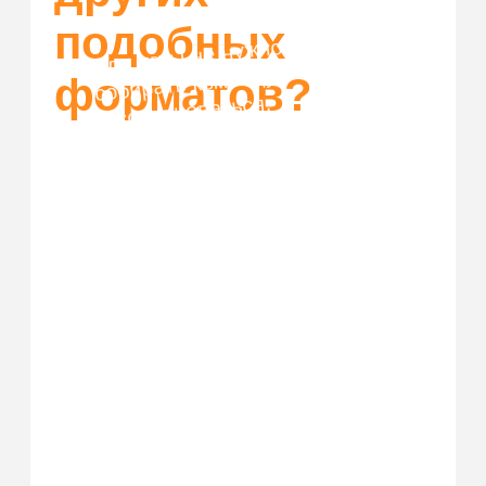
Купить билет
Организовать корпоратив
Франшиза
Правила возврата
ЗАП
рещенка
ИП Шаталов Дмитрий Андреевич
ОГРН: 322861700029539
ИНН: 711404699134
* Facebook/Instagram — проект
Meta Platforms Inc.,
деятельность которой в России
запрещена
Политика конфиденциальности
© 2026. Все права защищены