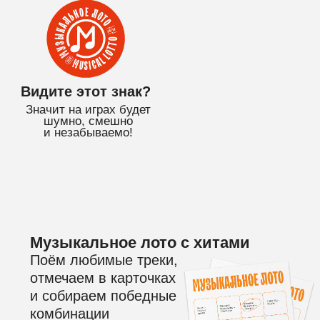
и незабываемо!
Музыкальное лото с хитами
Поём любимые треки,
отмечаем в карточках
и собираем победные
комбинации
Простые правила
и классная атмосфера
На игре ничего не нужно
угадывать, песни и слова
будут на экране!
Дарим бутылку вина!
Всем именинникам в подарок
красное полусладкое
и сертификат на бесплатную
игру!*