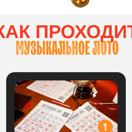
соберет комбинацию
по вертикали и горизонтали
ВЫБОР СТОЛИК
Вам нужно выбрать столик
на необходимое количество участников:
Цена указана за весь стол,
больше
ничего доплачивать не нужно, все