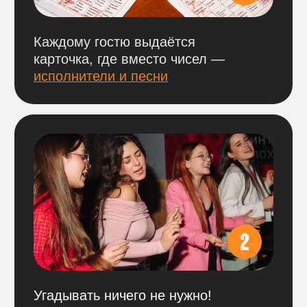
участники за столом проходят
по одному
билету.
БРОНЬ СТОЛОВ
На наши игры действует бронь столов
по 100% предоплате.
Оплатить можно
по ссылке ниже
,
выбрав нужный город и игровой день.
ВАЖНО
Обращаем внимание, что цена указана
сразу за весь стол. Цена фиксирована
и не меняется при уменьшении
количества участников за ним.
Бронь не возвращается в день игры,
но деньги можно сохранить и перенести