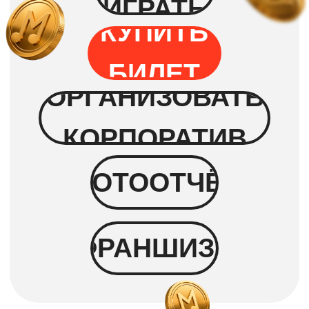
Угадывать ничего не нужно!
Исполнители и названия песен
будут
на экране
Побеждает тот, кто первый