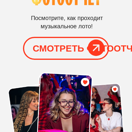
ОТ 1
1-3
ЧАСА
РАУНДА
КЛАССИЧЕСКОЕ
«МУЗЫКАЛЬНОЕ ЛОТО
(ВЕДУЩИЙ + ПРОГРАММА + РЕКВ
ОРГАНИЗАЦИЯ
На площадке присутствует
организатор, соответственно,
вам не нужно беспокоится о
том, что пойдет что-то не так
РЕКВИЗИТ
Мы заранее подготавливаем все
необходимое для выезда к вам
на мероприятие