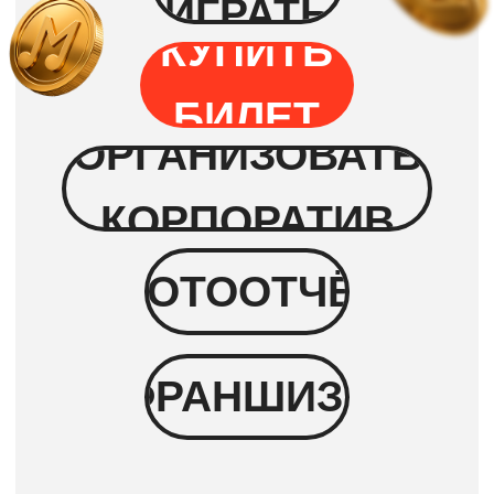
Каждому гостю выдаётся
карточка, где вместо чисел —
исполнители и песни
Угадывать ничего не нужно!
Исполнители и названия песен
будут
на экране