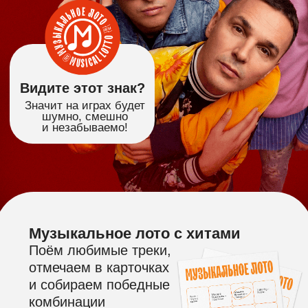
и незабываемо!
Музыкальное лото с хитами
Поём любимые треки,
отмечаем в карточках
и собираем победные
комбинации
Простые правила
и классная атмосфера
На игре ничего не нужно
угадывать, песни и слова
будут на экране!
Дарим бутылку вина!
Всем именинникам в подарок
красное полусладкое
и сертификат на бесплатную
игру!*