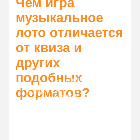
Как играть
Купить билет
Организовать корпоратив
Франшиза
Правила возврата
ЗАП
рещенка
ИП Корнеева Наталья Александровна
ОГРН: 325344300127547
ИНН: 344200632181