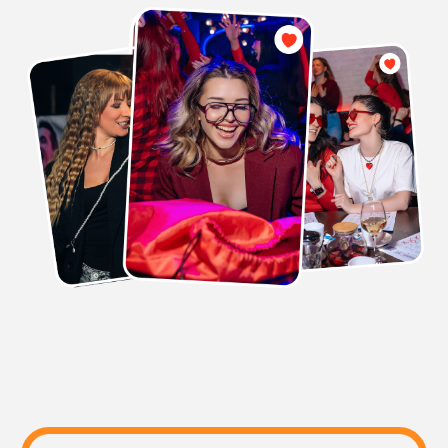
том, что пойдет что-то не так
РЕКВИЗИТ
Мы заранее подготавливаем все
необходимое для выезда к вам
на мероприятие
ПРОВЕДЕНИЕ
У нас опытные и поющие
ведущие, которые с самого
начала мероприятия умеют
расположить к себе
ЗАКАЗАТЬ
КОРПОРАТИВ