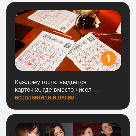
Цена указана за весь стол,
больше
ничего доплачивать не нужно, все
участники за столом проходят
по одному
билету.
БРОНЬ СТОЛОВ
На наши игры действует бронь столов
по 100% предоплате.
Оплатить можно
по ссылке ниже
,
выбрав нужный город и игровой день.
ВАЖНО