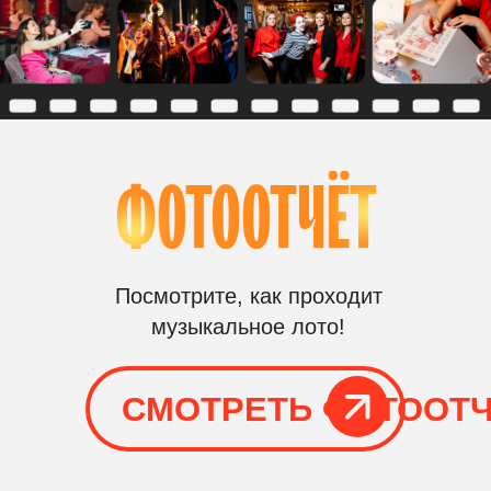
точно слышал!
Длительность
Количество
игрового процесса
раундов
ОТ 1
1-3
ЧАСА
РАУНДА
КЛАССИЧЕСКОЕ
«МУЗЫКАЛЬНОЕ ЛОТО
(ВЕДУЩИЙ + ПРОГРАММА + РЕКВ
ОРГАНИЗАЦИЯ
На площадке присутствует
организатор, соответственно,
вам не нужно беспокоится о