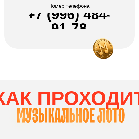
Побеждает тот, кто первый
соберет комбинацию
по вертикали и горизонтали
ВЫБОР СТОЛИК
Вам нужно выбрать столик
на необходимое количество участников: