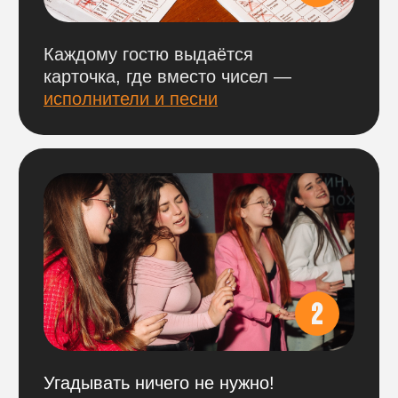
участники за столом проходят
по одному
билету.
БРОНЬ СТОЛОВ
На наши игры действует бронь столов
по 100% предоплате.
Оплатить можно
по ссылке ниже
,
выбрав нужный город и игровой день.
ВАЖНО
Обращаем внимание, что цена указана
сразу за весь стол. Цена фиксирована
и не меняется при уменьшении
количества участников за ним.
Бронь не возвращается в день игры,
но деньги можно сохранить и перенести