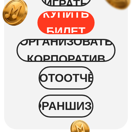
Угадывать ничего не нужно!
Исполнители и названия песен
будут
на экране
Побеждает тот, кто первый