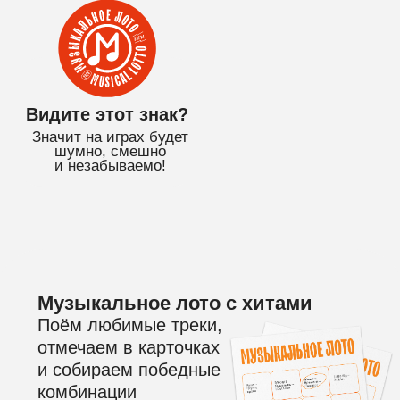
и незабываемо!
Музыкальное лото с хитами
Поём любимые треки,
отмечаем в карточках
и собираем победные
комбинации
Простые правила
и классная атмосфера
На игре ничего не нужно
угадывать, песни и слова
будут на экране!
Дарим бутылку вина!
Всем именинникам в подарок
красное полусладкое
и сертификат на бесплатную
игру!*