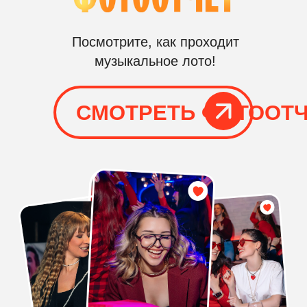
ОТ 1
1-3
ЧАСА
РАУНДА
КЛАССИЧЕСКОЕ
«МУЗЫКАЛЬНОЕ ЛОТО
(ВЕДУЩИЙ + ПРОГРАММА + РЕКВ
ОРГАНИЗАЦИЯ
На площадке присутствует
организатор, соответственно,
вам не нужно беспокоится о
том, что пойдет что-то не так
РЕКВИЗИТ
Мы заранее подготавливаем все
необходимое для выезда к вам
на мероприятие