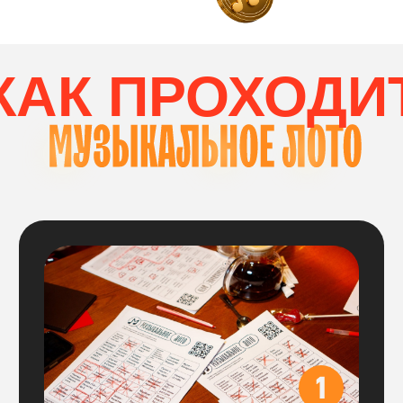
соберет комбинацию
по вертикали и горизонтали
ВЫБОР СТОЛИК
Вам нужно выбрать столик
на необходимое количество участников:
Цена указана за весь стол,
больше
ничего доплачивать не нужно, все