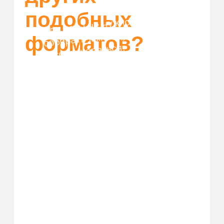
Купить билет
Организовать корпоратив
Франшиза
Правила возврата
ЗАП
рещенка
ИП Пальшина Анна Андреевна (самозанятый)
ИНН: 270600412221
* Facebook/Instagram — проект
Meta Platforms Inc.,
деятельность которой в России
запрещена
Политика конфиденциальности
© 2026. Все права защищены